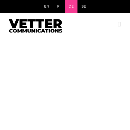
Skip
EN
FI
DE
SE
to
content