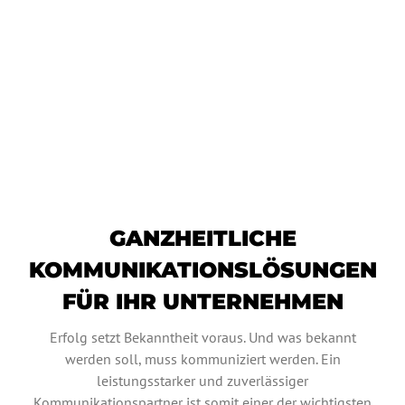
ZIELGERICHTETE
KOMMUNIKATION BRINGT
SCHWUNG INS GESCHÄFT
GANZHEITLICHE
KOMMUNIKATIONSLÖSUNGEN
FÜR IHR UNTERNEHMEN
Erfolg setzt Bekanntheit voraus. Und was bekannt
werden soll, muss kommuniziert werden. Ein
leistungsstarker und zuverlässiger
Kommunikationspartner ist somit einer der wichtigsten