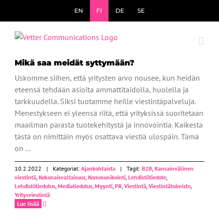
Skip
EN
FI
DE
SE
to
content
Ajankohtaista
Mikä saa meidät syttymään?
Uskomme siihen, että yritysten arvo nousee, kun heidän
eteensä tehdään asioita ammattitaidolla, huolella ja
tarkkuudella. Siksi tuotamme heille viestintäpalveluja.
Menestykseen ei yleensä riitä, että yrityksissä suoritetaan
maailman parasta tuotekehitystä ja innovointia. Kaikesta
tästä on nimittäin myös osattava viestiä ulospäin. Tämä
on ...
10.2.2022
|
Kategoriat:
Ajankohtaista
|
Tagit:
B2B
,
Kansainvälinen
viestintä
,
Kokonaisvaltaisuus
,
Kommunikointi
,
Lehdistötiedote
,
Lehdistötiedotus
,
Mediatiedotus
,
Myynti
,
PR
,
Viestintä
,
Viestintätoimisto
,
Yritysviestintä
Lue lisää