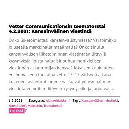
Ajankohtaista
Vetter Communicationsin teematorstai
4.2.2021: Kansainvälinen viestintä
Onko liiketoimintasi kansainvälistymässä? Vai toimitko
jo usealla markkinalla maailmalla? Onko sinulla
kansainvälisen liiketoiminnan viestintään liittyviä
kysymyksiä, joista haluaisit puhua monikielisen
viestinnän asiantuntijan kanssa? Jokaisen kuukauden
ensimmäisenä torstaina kello 15-17 välisenä aikana
kokeneet asiantuntijamme vastaavat yritysmaailman
viestintäteemoihin liittyviin kysymyksiin ja tarjoavat ...
1.2.2021
|
Kategoriat:
Ajankohtaista
|
Tagit:
Kansainvälinen viestintä
,
Konsultointi
,
Maksuton
,
Teematorstai
Lue lisää