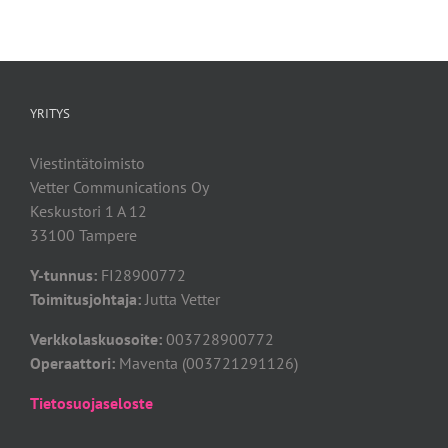
YRITYS
Viestintätoimisto
Vetter Communications Oy
Keskustori 1 A 12
33100 Tampere
Y-tunnus:
FI28900772
Toimitusjohtaja:
Jutta Vetter
Verkkolaskuosoite:
003728900772
Operaattori:
Maventa (003721291126)
Tietosuojaseloste