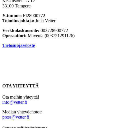
Keskustori 1 A 12
33100 Tampere
Y-tunnus:
FI28900772
Toimitusjohtaja:
Jutta Vetter
Verkkolaskuosoite:
003728900772
Operaattori:
Maventa (003721291126)
Tietosuojaseloste
OTA YHTEYTTÄ
Ota meihin yhteyttä!
info@vetter.fi
Median yhteydenotot:
press@vetter.fi