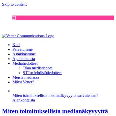
Skip to content
EN
FI
DE
SE
Koti
Palvelumme
Asiakkaamme
Ajankohtaista
Mediatiedotteet
Tilaa mediatiedote
STT:n lehdistötiedotteet
Meistä mediassa
Miksi Vetter?
Miten toimituksellista medianäkyvyyttä saavutetaan?
Ajankohtaista
Miten toimituksellista medianäkyvyyttä