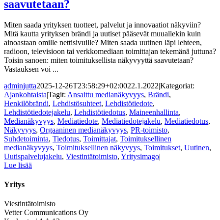
saavutetaan?
Miten saada yrityksen tuotteet, palvelut ja innovaatiot näkyviin?
Mitä kautta yrityksen brändi ja uutiset pääsevät muuallekin kuin
ainoastaan omille nettisivuille? Miten saada uutinen läpi lehteen,
radioon, televisioon tai verkkomediaan toimittajan tekemänä juttuna?
Toisin sanoen: miten toimituksellista näkyvyyttä saavutetaan?
Vastauksen voi ...
adminjutta
2025-12-26T23:58:29+02:00
22.1.2022
|
Kategoriat:
Ajankohtaista
|
Tagit:
Ansaittu medianäkyvyys
,
Brändi
,
Henkilöbrändi
,
Lehdistösuhteet
,
Lehdistötiedote
,
Lehdistötiedotejakelu
,
Lehdistötiedotus
,
Maineenhallinta
,
Medianäkyvyys
,
Mediatiedote
,
Mediatiedotejakelu
,
Mediatiedotus
,
Näkyvyys
,
Orgaaninen medianäkyvyys
,
PR-toimisto
,
Suhdetoiminta
,
Tiedotus
,
Toimittajat
,
Toimituksellinen
medianäkyvyys
,
Toimituksellinen näkyvyys
,
Toimitukset
,
Uutinen
,
Uutispalvelujakelu
,
Viestintätoimisto
,
Yritysimago
|
Lue lisää
Yritys
Viestintätoimisto
Vetter Communications Oy