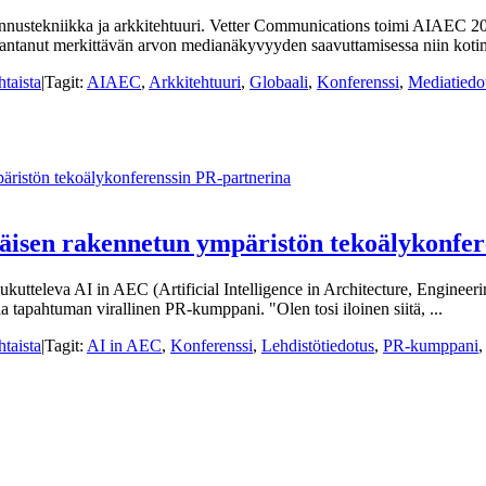
ennustekniikka ja arkkitehtuuri. Vetter Communications toimi AIAEC 2
 antanut merkittävän arvon medianäkyvyyden saavuttamisessa niin kotim
taista
|
Tagit:
AIAEC
,
Arkkitehtuuri
,
Globaali
,
Konferenssi
,
Mediatiedo
ristön tekoälykonferenssin PR-partnerina
isen rakennetun ympäristön tekoälykonfer
 houkutteleva AI in AEC (Artificial Intelligence in Architecture, Engine
 tapahtuman virallinen PR-kumppani. "Olen tosi iloinen siitä, ...
taista
|
Tagit:
AI in AEC
,
Konferenssi
,
Lehdistötiedotus
,
PR-kumppani