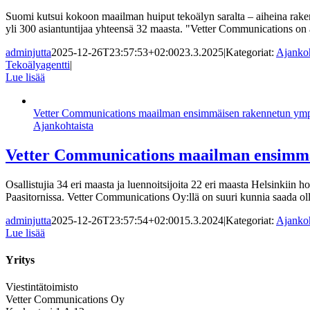
Suomi kutsui kokoon maailman huiput tekoälyn saralta – aiheina rak
yli 300 asiantuntijaa yhteensä 32 maasta. "Vetter Communications on
adminjutta
2025-12-26T23:57:53+02:00
23.3.2025
|
Kategoriat:
Ajankoh
Tekoälyagentti
|
Lue lisää
Vetter Communications maailman ensimmäisen rakennetun ympä
Ajankohtaista
Vetter Communications maailman ensimmä
Osallistujia 34 eri maasta ja luennoitsijoita 22 eri maasta Helsinkiin
Paasitornissa. Vetter Communications Oy:llä on suuri kunnia saada olla
adminjutta
2025-12-26T23:57:54+02:00
15.3.2024
|
Kategoriat:
Ajankoh
Lue lisää
Yritys
Viestintätoimisto
Vetter Communications Oy