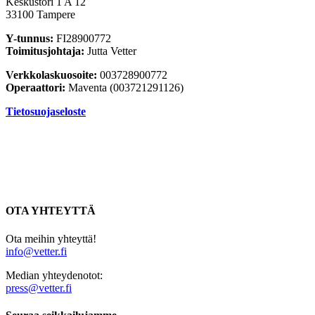
Keskustori 1 A 12
33100 Tampere
Y-tunnus:
FI28900772
Toimitusjohtaja:
Jutta Vetter
Verkkolaskuosoite:
003728900772
Operaattori:
Maventa (003721291126)
Tietosuojaseloste
OTA YHTEYTTÄ
Ota meihin yhteyttä!
info@vetter.fi
Median yhteydenotot:
press@vetter.fi