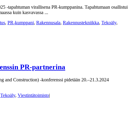
025 -tapahtuman virallisena PR-kumppanina. Tapahtumaan osallistui
aassa kuin kasvavassa ...
tus
,
PR-kumppani
,
Rakennusala
,
Rakennustekniikka
,
Tekoäly
,
enssin PR-partnerina
ering and Construction) -konferenssi pidetään 20.–21.3.2024
,
Tekoäly
,
Viestintätoimisto
|