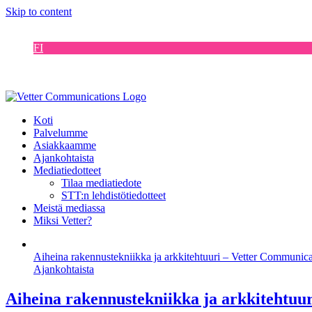
Skip to content
EN
FI
DE
SE
Koti
Palvelumme
Asiakkaamme
Ajankohtaista
Mediatiedotteet
Tilaa mediatiedote
STT:n lehdistötiedotteet
Meistä mediassa
Miksi Vetter?
Aiheina rakennustekniikka ja arkkitehtuuri – Vetter Communic
Ajankohtaista
Aiheina rakennustekniikka ja arkkitehtuu