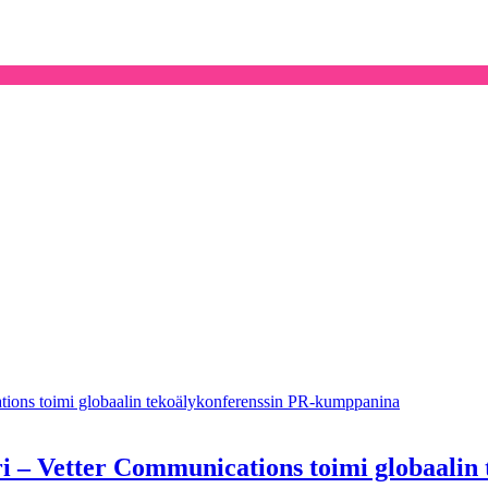
ations toimi globaalin tekoälykonferenssin PR-kumppanina
ri – Vetter Communications toimi globaali