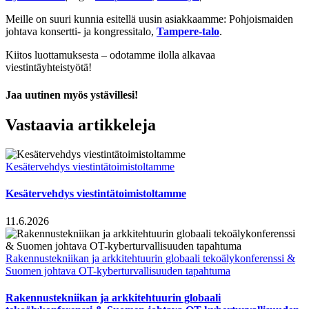
Meille on suuri kunnia esitellä uusin asiakkaamme: Pohjoismaiden
johtava konsertti- ja kongressitalo,
Tampere-talo
.
Kiitos luottamuksesta – odotamme ilolla alkavaa
viestintäyhteistyötä!
Jaa uutinen myös ystävillesi!
Facebook
X
LinkedIn
WhatsApp
Email
Vastaavia artikkeleja
Kesätervehdys viestintätoimistoltamme
Kesätervehdys viestintätoimistoltamme
11.6.2026
Rakennustekniikan ja arkkitehtuurin globaali tekoälykonferenssi &
Suomen johtava OT-kyberturvallisuuden tapahtuma
Rakennustekniikan ja arkkitehtuurin globaali