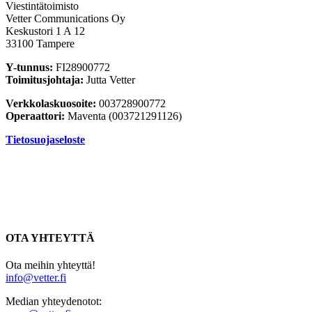
Viestintätoimisto
Vetter Communications Oy
Keskustori 1 A 12
33100 Tampere
Y-tunnus:
FI28900772
Toimitusjohtaja:
Jutta Vetter
Verkkolaskuosoite:
003728900772
Operaattori:
Maventa (003721291126)
Tietosuojaseloste
OTA YHTEYTTÄ
Ota meihin yhteyttä!
info@vetter.fi
Median yhteydenotot: