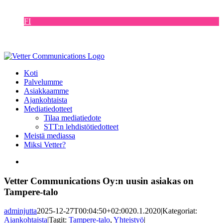
Skip
EN
to
FI
content
DE
SE
Koti
Palvelumme
Asiakkaamme
Ajankohtaista
Mediatiedotteet
Tilaa mediatiedote
STT:n lehdistötiedotteet
Meistä mediassa
Miksi Vetter?
View
Larger
Image
Vetter Communications Oy:n uusin asiakas on
Tampere-talo
adminjutta
2025-12-27T00:04:50+02:00
20.1.2020
|
Kategoriat:
Ajankohtaista
|
Tagit:
Tampere-talo
,
Yhteistyö
|