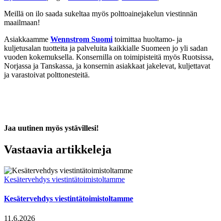
Meillä on ilo saada sukeltaa myös polttoainejakelun viestinnän
maailmaan!
Asiakkaamme
Wennstrom Suomi
toimittaa huoltamo- ja
kuljetusalan tuotteita ja palveluita kaikkialle Suomeen jo yli sadan
vuoden kokemuksella. Konsernilla on toimipisteitä myös Ruotsissa,
Norjassa ja Tanskassa, ja konsernin asiakkaat jakelevat, kuljettavat
ja varastoivat polttonesteitä.
Jaa uutinen myös ystävillesi!
Facebook
X
LinkedIn
WhatsApp
Email
Vastaavia artikkeleja
Kesätervehdys viestintätoimistoltamme
Kesätervehdys viestintätoimistoltamme
11.6.2026