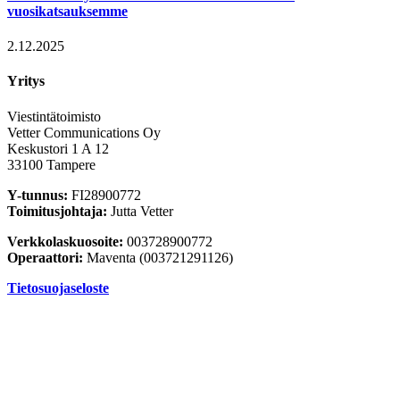
vuosikatsauksemme
2.12.2025
Yritys
Viestintätoimisto
Vetter Communications Oy
Keskustori 1 A 12
33100 Tampere
Y-tunnus:
FI28900772
Toimitusjohtaja:
Jutta Vetter
Verkkolaskuosoite:
003728900772
Operaattori:
Maventa (003721291126)
Tietosuojaseloste