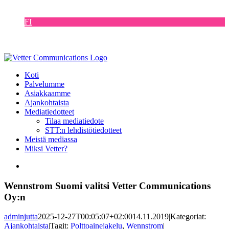
Skip
EN
to
FI
content
DE
SE
Koti
Palvelumme
Asiakkaamme
Ajankohtaista
Mediatiedotteet
Tilaa mediatiedote
STT:n lehdistötiedotteet
Meistä mediassa
Miksi Vetter?
View
Larger
Image
Wennstrom Suomi valitsi Vetter Communications
Oy:n
adminjutta
2025-12-27T00:05:07+02:00
14.11.2019
|
Kategoriat:
Ajankohtaista
|
Tagit:
Polttoainejakelu
,
Wennstrom
|