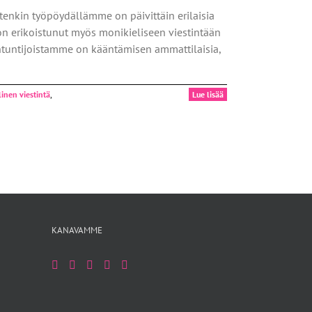
tenkin työpöydällämme on päivittäin erilaisia
on erikoistunut myös monikieliseen viestintään
antuntijoistamme on kääntämisen ammattilaisia,
inen viestintä
,
Lue lisää
KANAVAMME