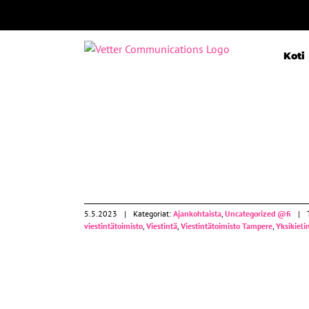
Skip
to
content
Koti
Ajankohtaista
Uncategorized @fi
5.5.2023
|
Kategoriat:
Ajankohtaista
,
Uncategorized @fi
|
viestintätoimisto
,
Viestintä
,
Viestintätoimisto Tampere
,
Yksikieli
Ajankohtaista