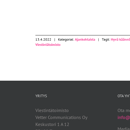
13.4.2022
|
Kategoriat:
Ajankohtaista
|
Tagit:
Hyvä käännö
Viestintätoimisto
YRITYS
OTA YH
Viestintätoimisto
Ota me
Vetter Communications Oy
info@v
Keskustori 1 A 12
Media