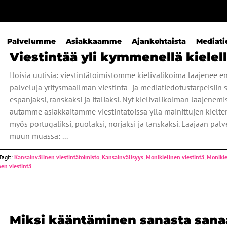
Palvelumme
Asiakkaamme
Ajankohtaista
Mediati
Viestintää yli kymmenellä kielel
Iloisia uutisia: viestintätoimistomme kielivalikoima laajenee 
palveluja yritysmaailman viestintä- ja mediatiedotustarpeisiin s
espanjaksi, ranskaksi ja italiaksi. Nyt kielivalikoiman laajene
autamme asiakkaitamme viestintätöissä yllä mainittujen kielten
myös portugaliksi, puolaksi, norjaksi ja tanskaksi. Laajaan pa
muun muassa: ...
Tagit:
Kansainvälinen viestintätoimisto
,
Kansainvälisyys
,
Monikielinen viestintä
,
Monikie
nen viestintä
Miksi kääntäminen sanasta sanaa