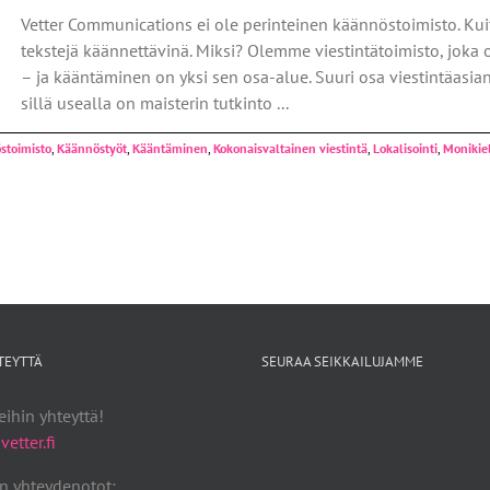
Vetter Communications ei ole perinteinen käännöstoimisto. Kui
tekstejä käännettävinä. Miksi? Olemme viestintätoimisto, joka 
– ja kääntäminen on yksi sen osa-alue. Suuri osa viestintäasi
sillä usealla on maisterin tutkinto ...
stoimisto
,
Käännöstyöt
,
Kääntäminen
,
Kokonaisvaltainen viestintä
,
Lokalisointi
,
Monikiel
TEYTTÄ
SEURAA SEIKKAILUJAMME
ihin yhteyttä!
etter.fi
n yhteydenotot: