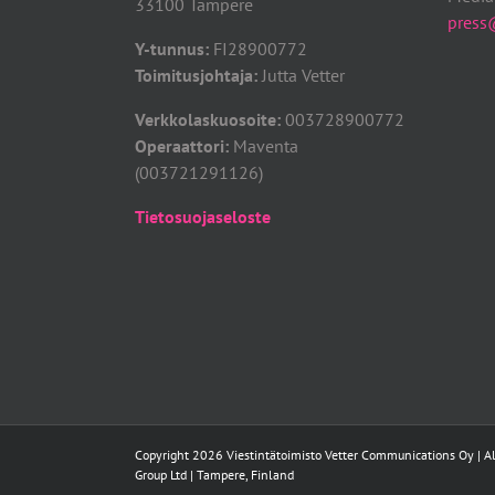
33100 Tampere
press@
Y-tunnus:
FI28900772
Toimitusjohtaja:
Jutta Vetter
Verkkolaskuosoite:
003728900772
Operaattori:
Maventa
(003721291126)
Tietosuojaseloste
Copyright
2026
Viestintätoimisto Vetter Communications Oy | All
Group Ltd | Tampere, Finland