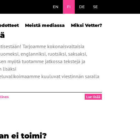
EN
FI
DE
SE
edotteet
Meistä mediassa
Miksi Vetter?
lä
entisestään! Tarjoamme kokonaisvaltaisia
uomeksi, englanniksi, ruotsiksi, saksaksi,
misen myötä tuotamme jatkossa tekstejä ja
 lisäksi
lveluvalikoimaamme kuuluvat viestinnän saralla
linen
Lue lisää
n ei toimi?